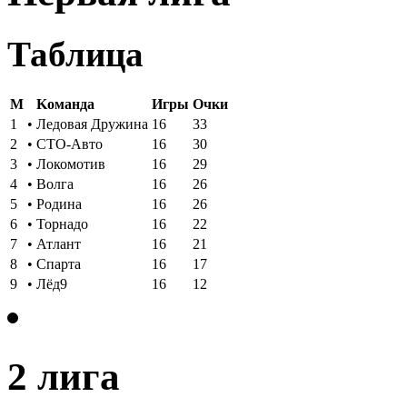
Таблица
M
Kоманда
Игры
Oчки
1
•
Ледовая Дружина
16
33
2
•
СТО-Авто
16
30
3
•
Локомотив
16
29
4
•
Волга
16
26
5
•
Родина
16
26
6
•
Торнадо
16
22
7
•
Атлант
16
21
8
•
Спарта
16
17
9
•
Лёд9
16
12
2 лига