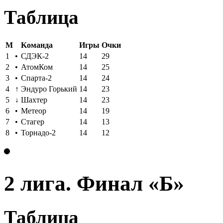
Таблица
M
Kоманда
Игры
Oчки
1
•
СДЭК-2
14
29
2
•
АтомКом
14
25
3
•
Спарта-2
14
24
4
↑
Эндуро Горький
14
23
5
↓
Шахтер
14
23
6
•
Метеор
14
19
7
•
Стагер
14
13
8
•
Торнадо-2
14
12
2 лига. Финал «Б»
Таблица