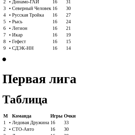
2
•
Динамо-ГАИ
16
31
3
•
Северный Человек
16
30
4
•
Русская Тройка
16
27
5
•
Рысь
16
24
6
•
Легион
16
21
7
•
Икар
16
19
8
•
Гефест
16
15
9
•
СДЭК-НН
16
14
Первая лига
Таблица
M
Kоманда
Игры
Oчки
1
•
Ледовая Дружина
16
33
2
•
СТО-Авто
16
30