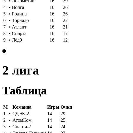
3
•
Локомотив
16
29
4
•
Волга
16
26
5
•
Родина
16
26
6
•
Торнадо
16
22
7
•
Атлант
16
21
8
•
Спарта
16
17
9
•
Лёд9
16
12
2 лига
Таблица
M
Kоманда
Игры
Oчки
1
•
СДЭК-2
14
29
2
•
АтомКом
14
25
3
•
Спарта-2
14
24