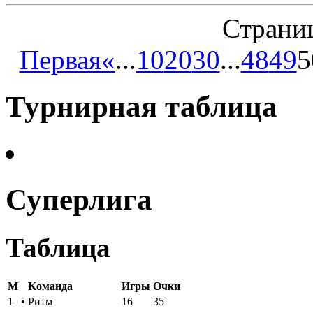
Страниц
Первая
«
...
10
20
30
...
48
49
5
Турнирная таблица
Суперлига
Таблица
M
Kоманда
Игры
Oчки
1
•
Ритм
16
35