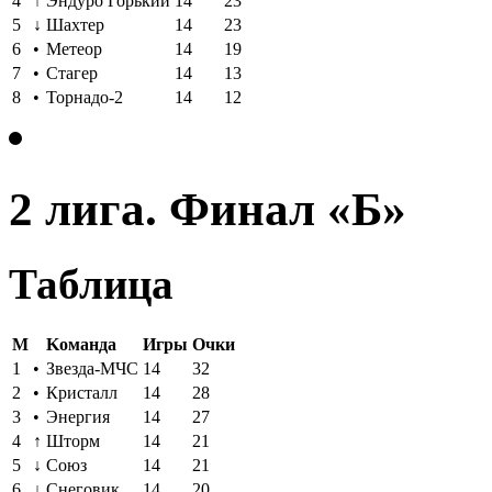
4
↑
Эндуро Горький
14
23
5
↓
Шахтер
14
23
6
•
Метеор
14
19
7
•
Стагер
14
13
8
•
Торнадо-2
14
12
2 лига. Финал «Б»
Таблица
M
Kоманда
Игры
Oчки
1
•
Звезда-МЧС
14
32
2
•
Кристалл
14
28
3
•
Энергия
14
27
4
↑
Шторм
14
21
5
↓
Союз
14
21
6
↓
Снеговик
14
20