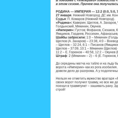
В поединке с «Империей» хоккеисты «
в этом сезоне. Причем она получилась
РОДИНА — ИМПЕРИЯ — 12:2 (0:0, 5:0, 7
27 января
. Нижний Новгород. ДС им. Кон
Судья
: П. Комаров (Нижний Новгород).
«Родина»:
Каверин; Щеглов, А. Захаров, 
Голдынский, Мякинин, Окунев.
«Империя»:
Густов; Фофанов, Сизаков, К
Ямщиков, Гордеев, Россихин, Афанасьев
Шайбы забросили:
1:0 – Мякинин (Голдын
Щеглов (А. Захаров) – 23:38, 4:0 – Воевод
– Щеглов – 32:24, 6:1 – Писанов (Ямщиков) 
Щеглов – 37:09, 10:1 – Мякинин (Щеглов) 
11:2 – Е. Горюнов – 40:58, 12:2 – Окунев (
Штраф
: 2 (Мякинин – 2) – 6 (Е. Горюнов,
До середины матча на табло и на льду б
ворота «Империи» как из рога изобилия.
довели дело до разгрома. А у подопечны
Нельзя не отметить мужество вратаря «
своих ворот получил травму, но все же 
поехал в травмпункт – зашивать рану. З
строй!