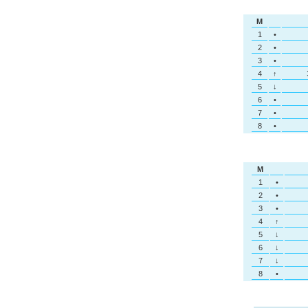
M
1
•
2
•
3
•
4
↑
5
↓
6
•
7
•
8
•
M
1
•
2
•
3
•
4
↑
5
↓
6
↓
7
↓
8
•