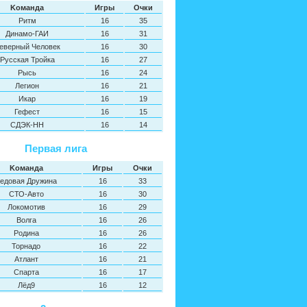
Kоманда
Игры
Oчки
Ритм
16
35
Динамо-ГАИ
16
31
еверный Человек
16
30
Русская Тройка
16
27
Рысь
16
24
Легион
16
21
Икар
16
19
Гефест
16
15
СДЭК-НН
16
14
Первая лига
Kоманда
Игры
Oчки
едовая Дружина
16
33
СТО-Авто
16
30
Локомотив
16
29
Волга
16
26
Родина
16
26
Торнадо
16
22
Атлант
16
21
Спарта
16
17
Лёд9
16
12