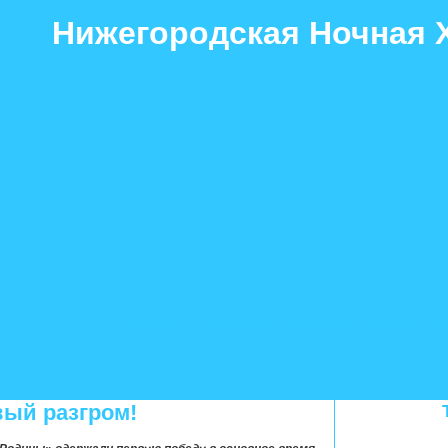
Нижегородская Ночная 
Гол+пас
Суперлига
Первая лига
2 лига
2 л
вый разгром!