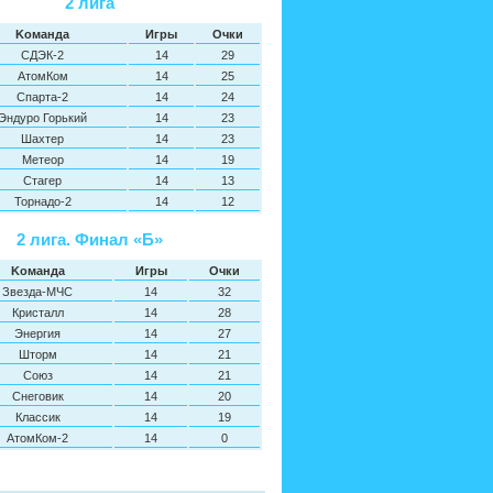
2 лига
Kоманда
Игры
Oчки
СДЭК-2
14
29
АтомКом
14
25
Спарта-2
14
24
Эндуро Горький
14
23
Шахтер
14
23
Метеор
14
19
Стагер
14
13
Торнадо-2
14
12
2 лига. Финал «Б»
Kоманда
Игры
Oчки
Звезда-МЧС
14
32
Кристалл
14
28
Энергия
14
27
Шторм
14
21
Союз
14
21
Снеговик
14
20
Классик
14
19
АтомКом-2
14
0