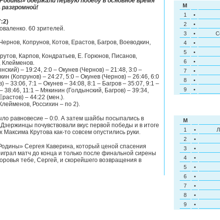
Родины» одержали первую победу в основное время
M
 разгромной!
1
•
:2)
2
•
оваленко. 60 зрителей.
3
•
С
Чернов, Копрунов, Котов, Ерастов, Багров, Воеводкин,
4
•
5
•
рутов, Карпов, Кондратьев, Е. Горюнов, Писанов,
6
•
, Клейменов.
ский) – 19:24, 2:0 – Окунев (Чернов) – 21:48, 3:0 –
7
•
кин (Копрунов) – 24:27, 5:0 – Окунев (Чернов) – 26:46, 6:0
8
•
– 33:06, 7:1 – Окунев – 34:08, 8:1 – Багров – 35:07, 9:1 –
9
•
– 38:46, 11:1 – Мякинин (Голдынский, Багров) – 39:34,
Ерастов) – 44:22 (мен.).
 Клейменов, Россихин – по 2).
ыло равновесие – 0:0. А затем шайбы посыпались в
M
 Дзержинцы почувствовали вкус первой победы и в итоге
1
•
Л
х Максима Крутова как-то совсем опустились руки.
2
•
Родины» Сергея Каверина, который ценой спасения
3
•
доиграл матч до конца и только после финальной сирены
4
•
доровья тебе, Сергей, и скорейшего возвращения в
5
•
6
•
7
•
8
•
9
•