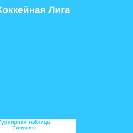
Хоккейная Лига
ига. Финал «Б»
Команды
Турнирная таблица
Суперлига