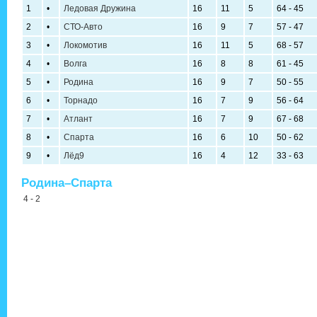
1
•
Ледовая Дружина
16
11
5
64 - 45
2
•
СТО-Авто
16
9
7
57 - 47
3
•
Локомотив
16
11
5
68 - 57
4
•
Волга
16
8
8
61 - 45
5
•
Родина
16
9
7
50 - 55
6
•
Торнадо
16
7
9
56 - 64
7
•
Атлант
16
7
9
67 - 68
8
•
Спарта
16
6
10
50 - 62
9
•
Лёд9
16
4
12
33 - 63
Родина–Спарта
4 - 2