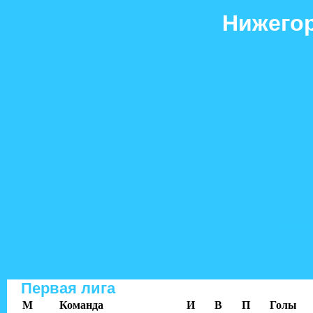
Нижегор
Гол+пас
Первая лига
M
Команда
И
В
П
Голы