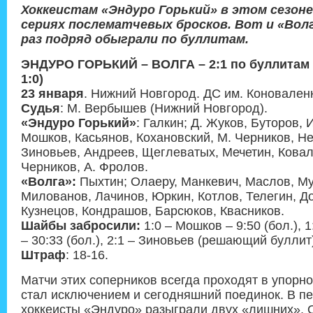
Хоккеистам «Эндуро Горький» в этом сезоне
сериях послематчевых бросков. Вот и «Вол
раз подряд обыграли по буллитам.
ЭНДУРО ГОРЬКИЙ – ВОЛГА – 2:1 по буллитам (1:
1:0)
23 января
. Нижний Новгород. ДС им. Коновален
Судья
: М. Вербышев (Нижний Новгород).
«Эндуро Горький»
: Галкин; Д. Жуков, Буторов, 
Мошков, Касьянов, Кохановский, М. Черников, Не
Зиновьев, Андреев, Щеглеватых, Мечетин, Ковале
Черников, А. Фролов.
«Волга»:
Пыхтин; Олаеру, Манкевич, Маслов, Му
Милованов, Лачинов, Юркин, Котлов, Телегин, До
Кузнецов, Кондрашов, Барсюков, Квасников.
Шайбы забросили:
1:0 – Мошков – 9:50 (бол.), 
– 30:33 (бол.), 2:1 – Зиновьев (решающий буллит
Штраф
: 18-16.
Матчи этих соперников всегда проходят в упорно
стал исключением и сегодняшний поединок. В п
хоккеисты «Эндуро» разыграли двух «лишних». 