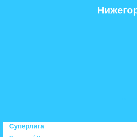
Нижегор
Гол+пас
Суперлига