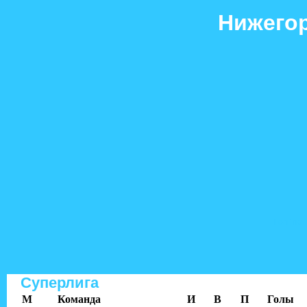
Нижегор
Гол+пас
Суперлига
M
Команда
И
В
П
Голы