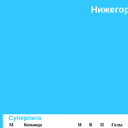
Нижегор
Гол+пас
Суперлига
M
Команда
И
В
П
Голы