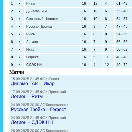
1
•
Ритм
16
12
4
61 - 42
2
•
Динамо-ГАИ
16
10
6
55 - 40
3
•
Северный Человек
16
10
6
64 - 57
4
•
Русская Тройка
16
9
7
47 - 45
5
•
Рысь
16
8
8
54 - 56
6
•
Легион
16
7
9
56 - 53
7
•
Икар
16
7
9
50 - 62
8
•
Гефест
16
5
11
48 - 48
9
•
СДЭК-НН
16
4
12
40 - 72
Матчи
15.09.2025 21:45 ФОК Юность
Динамо-ГАИ – Икар
17.09.2025 21:45 ФОК Приокский
Легион – Ритм
24.09.2025 20:30 ДС Коноваленко
Русская Тройка – Гефест
24.09.2025 21:45 ФОК Приокский
Легион – СДЭК-НН
26.09.2025 20:00 ДС Коноваленко