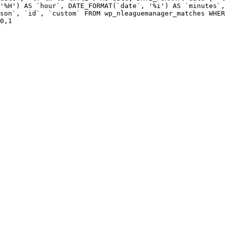
'%H') AS `hour`, DATE_FORMAT(`date`, '%i') AS `minutes`,
ason`, `id`, `custom` FROM wp_nleaguemanager_matches WHER
0,1