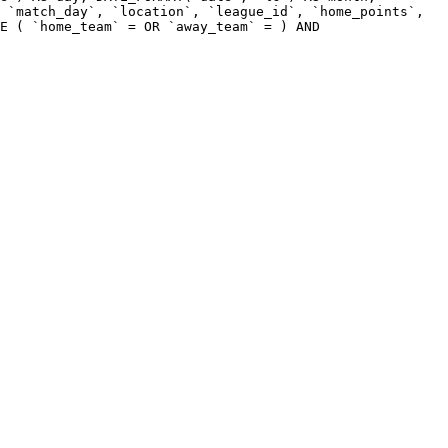
 `match_day`, `location`, `league_id`, `home_points`,
E ( `home_team` = OR `away_team` = ) AND