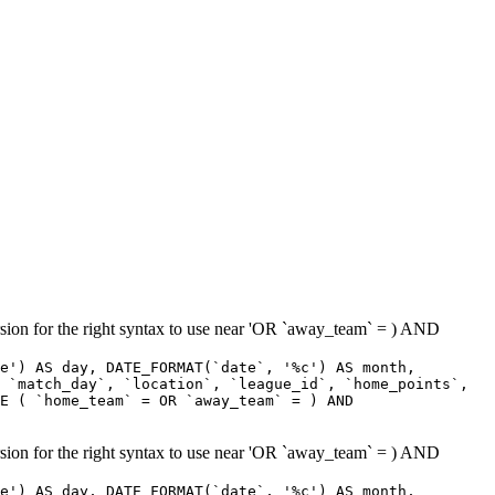
sion for the right syntax to use near 'OR `away_team` = ) AND
e') AS day, DATE_FORMAT(`date`, '%c') AS month,
 `match_day`, `location`, `league_id`, `home_points`,
E ( `home_team` = OR `away_team` = ) AND
sion for the right syntax to use near 'OR `away_team` = ) AND
e') AS day, DATE_FORMAT(`date`, '%c') AS month,