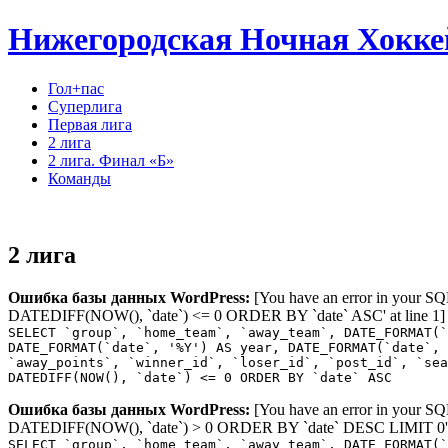
Нижегородская Ночная Хокке
Гол+пас
Суперлига
Первая лига
2 лига
2 лига. Финал «Б»
Команды
2 лига
Ошибка базы данных WordPress:
[You have an error in your SQ
DATEDIFF(NOW(), `date`) <= 0 ORDER BY `date` ASC' at line 1]
SELECT `group`, `home_team`, `away_team`, DATE_FORMAT(`
DATE_FORMAT(`date`, '%Y') AS year, DATE_FORMAT(`date`, 
`away_points`, `winner_id`, `loser_id`, `post_id`, `se
DATEDIFF(NOW(), `date`) <= 0 ORDER BY `date` ASC
Ошибка базы данных WordPress:
[You have an error in your SQ
DATEDIFF(NOW(), `date`) > 0 ORDER BY `date` DESC LIMIT 0' a
SELECT `group`, `home_team`, `away_team`, DATE_FORMAT(`