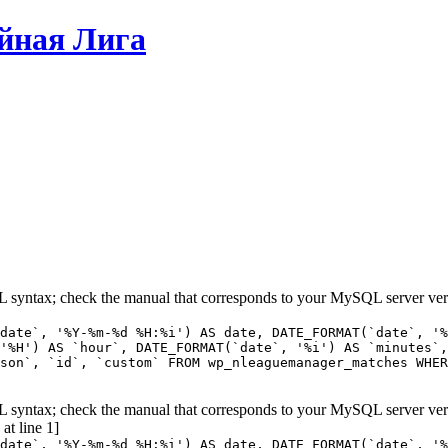
йная Лига
L syntax; check the manual that corresponds to your MySQL server ver
date`, '%Y-%m-%d %H:%i') AS date, DATE_FORMAT(`date`, '%
'%H') AS `hour`, DATE_FORMAT(`date`, '%i') AS `minutes`,
ason`, `id`, `custom` FROM wp_nleaguemanager_matches WHER
L syntax; check the manual that corresponds to your MySQL server ver
t line 1]
date`, '%Y-%m-%d %H:%i') AS date, DATE_FORMAT(`date`, '%