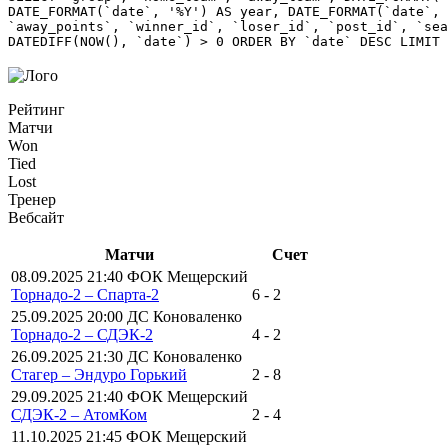
DATE_FORMAT(`date`, '%Y') AS year, DATE_FORMAT(`date`, 
`away_points`, `winner_id`, `loser_id`, `post_id`, `se
DATEDIFF(NOW(), `date`) > 0 ORDER BY `date` DESC LIMIT 
Рейтинг
Матчи
Won
Tied
Lost
Тренер
Вебсайт
Матчи
Счет
08.09.2025 21:40 ФОК Мещерский
Торнадо-2 – Спарта-2
6 - 2
25.09.2025 20:00 ДС Коноваленко
Торнадо-2 – СДЭК-2
4 - 2
26.09.2025 21:30 ДС Коноваленко
Стагер – Эндуро Горький
2 - 8
29.09.2025 21:40 ФОК Мещерский
СДЭК-2 – АтомКом
2 - 4
11.10.2025 21:45 ФОК Мещерский