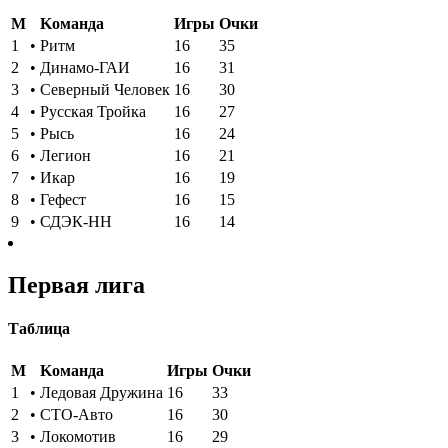
M
Kоманда
Игры
Oчки
1
•
Ритм
16
35
2
•
Динамо-ГАИ
16
31
3
•
Северный Человек
16
30
4
•
Русская Тройка
16
27
5
•
Рысь
16
24
6
•
Легион
16
21
7
•
Икар
16
19
8
•
Гефест
16
15
9
•
СДЭК-НН
16
14
Первая лига
Таблица
M
Kоманда
Игры
Oчки
1
•
Ледовая Дружина
16
33
2
•
СТО-Авто
16
30
3
•
Локомотив
16
29