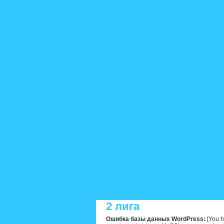
2 лига
Ошибка базы данных WordPress:
[You h