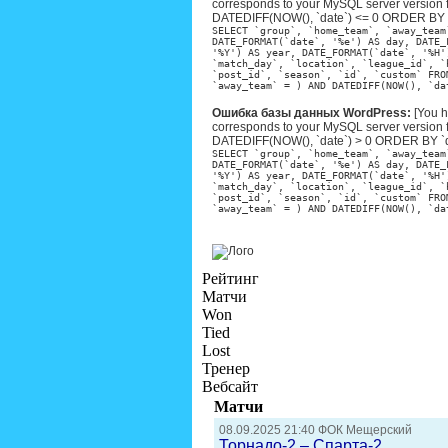
corresponds to your MySQL server version f
DATEDIFF(NOW(), `date`) <= 0 ORDER BY `d
SELECT `group`, `home_team`, `away_team
DATE_FORMAT(`date`, '%e') AS day, DATE_
'%Y') AS year, DATE_FORMAT(`date`, '%H'
`match_day`, `location`, `league_id`, `
`post_id`, `season`, `id`, `custom` FRO
`away_team` = ) AND DATEDIFF(NOW(), `da
Ошибка базы данных WordPress:
[You h
corresponds to your MySQL server version f
DATEDIFF(NOW(), `date`) > 0 ORDER BY `da
SELECT `group`, `home_team`, `away_team
DATE_FORMAT(`date`, '%e') AS day, DATE_
'%Y') AS year, DATE_FORMAT(`date`, '%H'
`match_day`, `location`, `league_id`, `
`post_id`, `season`, `id`, `custom` FRO
`away_team` = ) AND DATEDIFF(NOW(), `da
Рейтинг
Матчи
Won
Tied
Lost
Тренер
Вебсайт
Матчи
08.09.2025 21:40 ФОК Мещерский
Торнадо-2 – Спарта-2