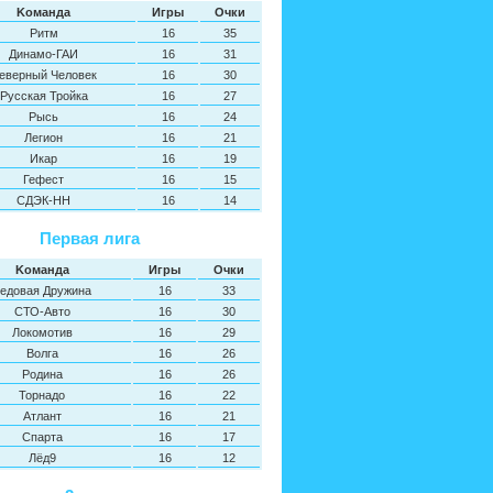
Kоманда
Игры
Oчки
Ритм
16
35
Динамо-ГАИ
16
31
еверный Человек
16
30
Русская Тройка
16
27
Рысь
16
24
Легион
16
21
Икар
16
19
Гефест
16
15
СДЭК-НН
16
14
Первая лига
Kоманда
Игры
Oчки
едовая Дружина
16
33
СТО-Авто
16
30
Локомотив
16
29
Волга
16
26
Родина
16
26
Торнадо
16
22
Атлант
16
21
Спарта
16
17
Лёд9
16
12