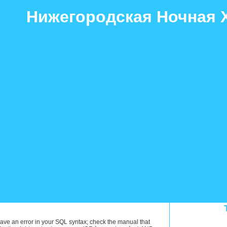
Нижегородская Ночная 
Гол+пас
Суперлига
Первая лига
2 лига
2 л
ave an error in your SQL syntax; check the manual that