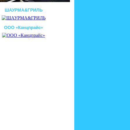
ШАУРМА&ГРИЛЬ
ООО «Канцпрайс»