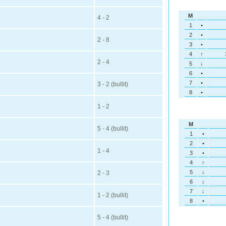
M
4 - 2
1
•
2
•
2 - 8
3
•
4
↑
2 - 4
5
↓
6
•
7
•
3 - 2 (bullit)
8
•
1 - 2
M
5 - 4 (bullit)
1
•
2
•
1 - 4
3
•
4
↑
5
↓
2 - 3
6
↓
7
↓
1 - 2 (bullit)
8
•
5 - 4 (bullit)