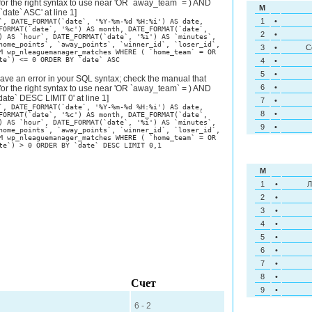
or the right syntax to use near 'OR `away_team` = ) AND
M
ate` ASC' at line 1]
1
•
`, DATE_FORMAT(`date`, '%Y-%m-%d %H:%i') AS date,
FORMAT(`date`, '%c') AS month, DATE_FORMAT(`date`,
2
•
) AS `hour`, DATE_FORMAT(`date`, '%i') AS `minutes`,
home_points`, `away_points`, `winner_id`, `loser_id`,
3
•
С
M wp_nleaguemanager_matches WHERE ( `home_team` = OR
te`) <= 0 ORDER BY `date` ASC
4
•
5
•
ave an error in your SQL syntax; check the manual that
6
•
or the right syntax to use near 'OR `away_team` = ) AND
te` DESC LIMIT 0' at line 1]
7
•
`, DATE_FORMAT(`date`, '%Y-%m-%d %H:%i') AS date,
8
•
FORMAT(`date`, '%c') AS month, DATE_FORMAT(`date`,
) AS `hour`, DATE_FORMAT(`date`, '%i') AS `minutes`,
9
•
home_points`, `away_points`, `winner_id`, `loser_id`,
M wp_nleaguemanager_matches WHERE ( `home_team` = OR
te`) > 0 ORDER BY `date` DESC LIMIT 0,1
M
1
•
Л
2
•
3
•
4
•
5
•
6
•
7
•
8
•
Счет
9
•
6 - 2