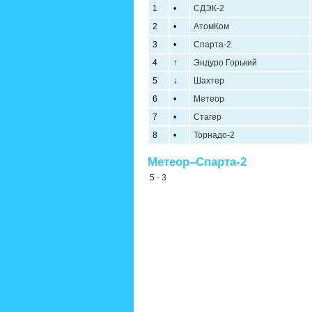
1
•
СДЭК-2
2
•
АтомКом
3
•
Спарта-2
4
↑
Эндуро Горький
5
↓
Шахтер
6
•
Метеор
7
•
Стагер
8
•
Торнадо-2
Метеор–Спарта-2
5 - 3