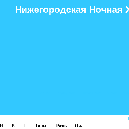
Нижегородская Ночная 
Гол+пас
Суперлига
Первая лига
2 лига
2 л
И
В
П
Голы
Разн.
Оч.