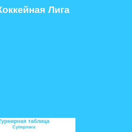
Хоккейная Лига
ига. Финал «Б»
Команды
Турнирная таблица
Суперлига