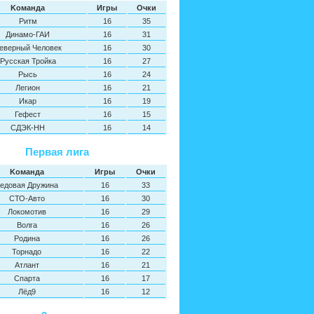
Kоманда
Игры
Oчки
Ритм
16
35
Динамо-ГАИ
16
31
еверный Человек
16
30
Русская Тройка
16
27
Рысь
16
24
Легион
16
21
Икар
16
19
Гефест
16
15
СДЭК-НН
16
14
Первая лига
Kоманда
Игры
Oчки
едовая Дружина
16
33
СТО-Авто
16
30
Локомотив
16
29
Волга
16
26
Родина
16
26
Торнадо
16
22
Атлант
16
21
Спарта
16
17
Лёд9
16
12