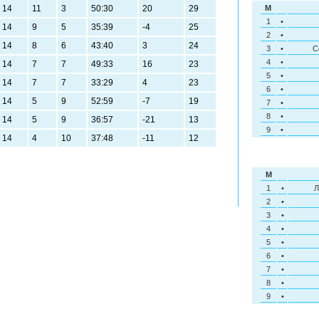
14
11
3
50:30
20
29
M
1
•
14
9
5
35:39
-4
25
2
•
14
8
6
43:40
3
24
3
•
С
4
•
14
7
7
49:33
16
23
5
•
14
7
7
33:29
4
23
6
•
14
5
9
52:59
-7
19
7
•
8
•
14
5
9
36:57
-21
13
9
•
14
4
10
37:48
-11
12
M
1
•
Л
2
•
3
•
4
•
5
•
6
•
7
•
8
•
9
•