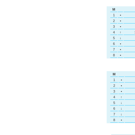
M
1
•
2
•
3
•
4
↑
5
↓
6
•
7
•
8
•
M
1
•
2
•
3
•
4
↑
5
↓
6
↓
7
↓
8
•