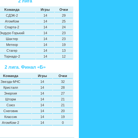
2 лига
Kоманда
Игры
Oчки
СДЭК-2
14
29
АтомКом
14
25
Спарта-2
14
24
Эндуро Горький
14
23
Шахтер
14
23
Метеор
14
19
Стагер
14
13
Торнадо-2
14
12
2 лига. Финал «Б»
Kоманда
Игры
Oчки
Звезда-МЧС
14
32
Кристалл
14
28
Энергия
14
27
Шторм
14
21
Союз
14
21
Снеговик
14
20
Классик
14
19
АтомКом-2
14
0