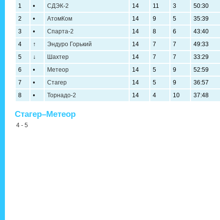
1
•
СДЭК-2
14
11
3
50:30
2
•
АтомКом
14
9
5
35:39
3
•
Спарта-2
14
8
6
43:40
4
↑
Эндуро Горький
14
7
7
49:33
5
↓
Шахтер
14
7
7
33:29
6
•
Метеор
14
5
9
52:59
7
•
Стагер
14
5
9
36:57
8
•
Торнадо-2
14
4
10
37:48
Стагер–Метеор
4 - 5