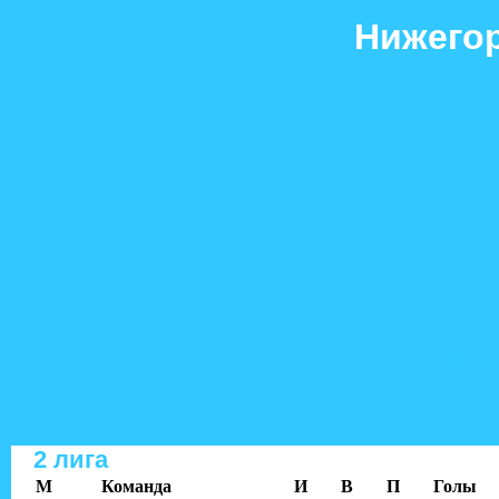
Нижегор
Гол+пас
2 лига
M
Команда
И
В
П
Голы