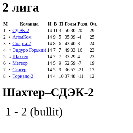
2 лига
M
Команда
И
В
П
Голы
Разн.
Оч.
1
•
СДЭК-2
14
11
3
50:30
20
29
2
•
АтомКом
14
9
5
35:39
-4
25
3
•
Спарта-2
14
8
6
43:40
3
24
4
↑
Эндуро Горький
14
7
7
49:33
16
23
5
↓
Шахтер
14
7
7
33:29
4
23
6
•
Метеор
14
5
9
52:59
-7
19
7
•
Стагер
14
5
9
36:57
-21
13
8
•
Торнадо-2
14
4
10
37:48
-11
12
Шахтер–СДЭК-2
1 - 2 (bullit)