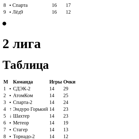
8
•
Спарта
16
17
9
•
Лёд9
16
12
2 лига
Таблица
M
Kоманда
Игры
Oчки
1
•
СДЭК-2
14
29
2
•
АтомКом
14
25
3
•
Спарта-2
14
24
4
↑
Эндуро Горький
14
23
5
↓
Шахтер
14
23
6
•
Метеор
14
19
7
•
Стагер
14
13
8
•
Торнадо-2
14
12