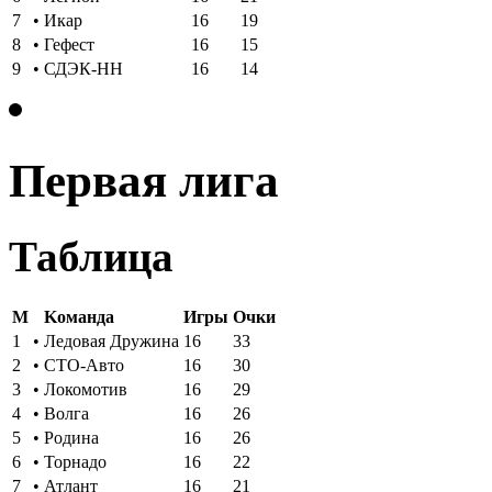
7
•
Икар
16
19
8
•
Гефест
16
15
9
•
СДЭК-НН
16
14
Первая лига
Таблица
M
Kоманда
Игры
Oчки
1
•
Ледовая Дружина
16
33
2
•
СТО-Авто
16
30
3
•
Локомотив
16
29
4
•
Волга
16
26
5
•
Родина
16
26
6
•
Торнадо
16
22
7
•
Атлант
16
21