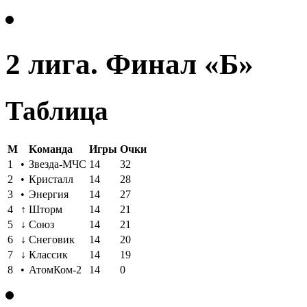
2 лига. Финал «Б»
Таблица
M
Kоманда
Игры
Oчки
1
•
Звезда-МЧС
14
32
2
•
Кристалл
14
28
3
•
Энергия
14
27
4
↑
Шторм
14
21
5
↓
Союз
14
21
6
↓
Снеговик
14
20
7
↓
Классик
14
19
8
•
АтомКом-2
14
0