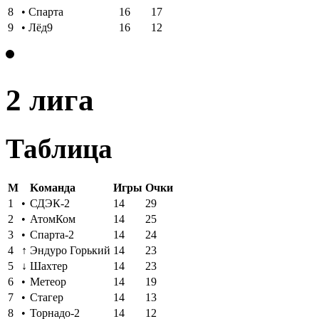
8
•
Спарта
16
17
9
•
Лёд9
16
12
2 лига
Таблица
M
Kоманда
Игры
Oчки
1
•
СДЭК-2
14
29
2
•
АтомКом
14
25
3
•
Спарта-2
14
24
4
↑
Эндуро Горький
14
23
5
↓
Шахтер
14
23
6
•
Метеор
14
19
7
•
Стагер
14
13
8
•
Торнадо-2
14
12