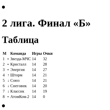
2 лига. Финал «Б»
Таблица
M
Kоманда
Игры
Oчки
1
•
Звезда-МЧС
14
32
2
•
Кристалл
14
28
3
•
Энергия
14
27
4
↑
Шторм
14
21
5
↓
Союз
14
21
6
↓
Снеговик
14
20
7
↓
Классик
14
19
8
•
АтомКом-2
14
0