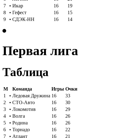
7
•
Икар
16
19
8
•
Гефест
16
15
9
•
СДЭК-НН
16
14
Первая лига
Таблица
M
Kоманда
Игры
Oчки
1
•
Ледовая Дружина
16
33
2
•
СТО-Авто
16
30
3
•
Локомотив
16
29
4
•
Волга
16
26
5
•
Родина
16
26
6
•
Торнадо
16
22
7
•
Атлант
16
21