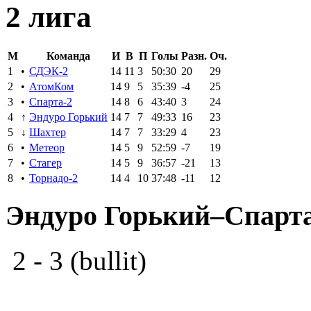
2 лига
M
Команда
И
В
П
Голы
Разн.
Оч.
1
•
СДЭК-2
14
11
3
50:30
20
29
2
•
АтомКом
14
9
5
35:39
-4
25
3
•
Спарта-2
14
8
6
43:40
3
24
4
↑
Эндуро Горький
14
7
7
49:33
16
23
5
↓
Шахтер
14
7
7
33:29
4
23
6
•
Метеор
14
5
9
52:59
-7
19
7
•
Стагер
14
5
9
36:57
-21
13
8
•
Торнадо-2
14
4
10
37:48
-11
12
Эндуро Горький–Спарта
2 - 3 (bullit)