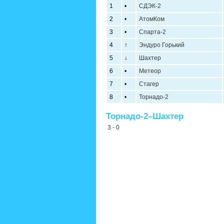
1
•
СДЭК-2
2
•
АтомКом
3
•
Спарта-2
4
↑
Эндуро Горький
5
↓
Шахтер
6
•
Метеор
7
•
Стагер
8
•
Торнадо-2
Торнадо-2–Шахтер
3 - 0