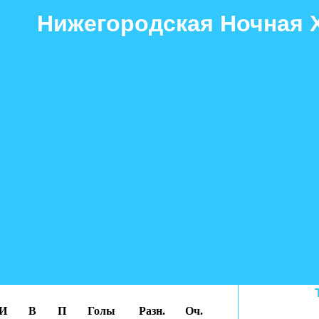
Нижегородская Ночная 
Гол+пас
Суперлига
Первая лига
2 лига
2 л
И
В
П
Голы
Разн.
Оч.