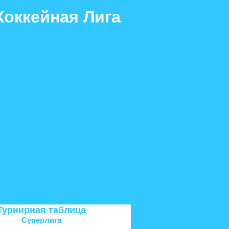
Хоккейная Лига
ига. Финал «Б»
Команды
Турнирная таблица
Суперлига