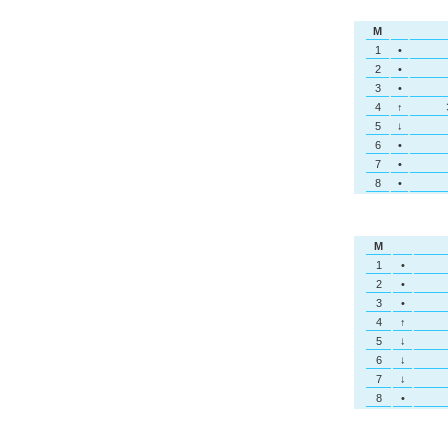
M
1
•
2
•
3
•
4
↑
5
↓
6
•
7
•
8
•
M
1
•
2
•
3
•
4
↑
5
↓
6
↓
7
↓
8
•