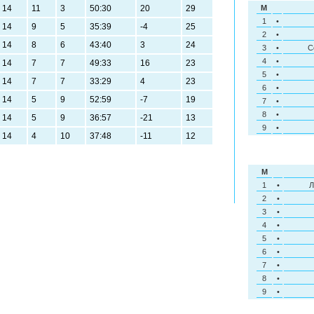
14
11
3
50:30
20
29
M
1
•
14
9
5
35:39
-4
25
2
•
14
8
6
43:40
3
24
3
•
С
4
•
14
7
7
49:33
16
23
5
•
14
7
7
33:29
4
23
6
•
14
5
9
52:59
-7
19
7
•
8
•
14
5
9
36:57
-21
13
9
•
14
4
10
37:48
-11
12
M
1
•
Л
2
•
3
•
4
•
5
•
6
•
7
•
8
•
9
•