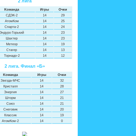
2 лига
Kоманда
Игры
Oчки
СДЭК-2
14
29
АтомКом
14
25
Спарта-2
14
24
Эндуро Горький
14
23
Шахтер
14
23
Метеор
14
19
Стагер
14
13
Торнадо-2
14
12
2 лига. Финал «Б»
Kоманда
Игры
Oчки
Звезда-МЧС
14
32
Кристалл
14
28
Энергия
14
27
Шторм
14
21
Союз
14
21
Снеговик
14
20
Классик
14
19
АтомКом-2
14
0