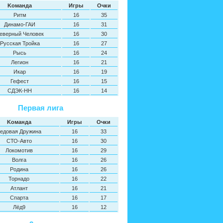
Kоманда
Игры
Oчки
Ритм
16
35
Динамо-ГАИ
16
31
еверный Человек
16
30
Русская Тройка
16
27
Рысь
16
24
Легион
16
21
Икар
16
19
Гефест
16
15
СДЭК-НН
16
14
Первая лига
Kоманда
Игры
Oчки
едовая Дружина
16
33
СТО-Авто
16
30
Локомотив
16
29
Волга
16
26
Родина
16
26
Торнадо
16
22
Атлант
16
21
Спарта
16
17
Лёд9
16
12