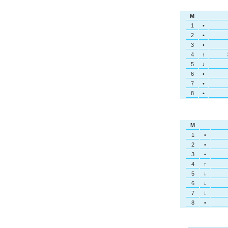
M
1
•
2
•
3
•
4
↑
5
↓
6
•
7
•
8
•
M
1
•
2
•
3
•
4
↑
5
↓
6
↓
7
↓
8
•