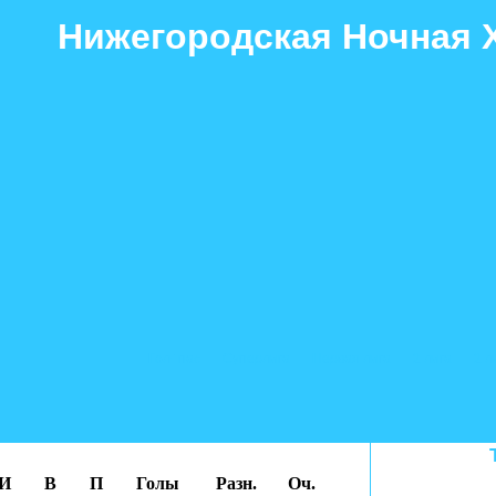
Нижегородская Ночная 
Гол+пас
Суперлига
Первая лига
2 лига
2 л
И
В
П
Голы
Разн.
Оч.