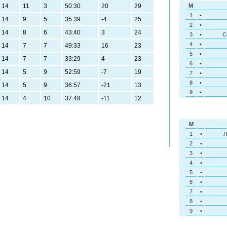
14
11
3
50:30
20
29
M
1
•
14
9
5
35:39
-4
25
2
•
14
8
6
43:40
3
24
3
•
С
4
•
14
7
7
49:33
16
23
5
•
14
7
7
33:29
4
23
6
•
14
5
9
52:59
-7
19
7
•
8
•
14
5
9
36:57
-21
13
9
•
14
4
10
37:48
-11
12
M
1
•
Л
2
•
3
•
4
•
5
•
6
•
7
•
8
•
9
•