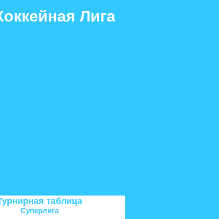
Хоккейная Лига
ига. Финал «Б»
Команды
Турнирная таблица
Суперлига