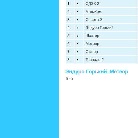
1
•
СДЭК-2
2
•
АтомКом
3
•
Спарта-2
4
↑
Эндуро Горький
5
↓
Шахтер
6
•
Метеор
7
•
Стагер
8
•
Торнадо-2
Эндуро Горький–Метеор
8 - 3