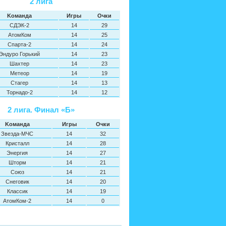
2 лига
Kоманда
Игры
Oчки
СДЭК-2
14
29
АтомКом
14
25
Спарта-2
14
24
Эндуро Горький
14
23
Шахтер
14
23
Метеор
14
19
Стагер
14
13
Торнадо-2
14
12
2 лига. Финал «Б»
Kоманда
Игры
Oчки
Звезда-МЧС
14
32
Кристалл
14
28
Энергия
14
27
Шторм
14
21
Союз
14
21
Снеговик
14
20
Классик
14
19
АтомКом-2
14
0