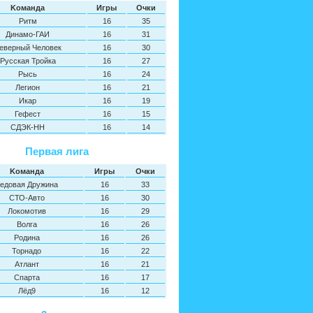
Kоманда
Игры
Oчки
Ритм
16
35
Динамо-ГАИ
16
31
еверный Человек
16
30
Русская Тройка
16
27
Рысь
16
24
Легион
16
21
Икар
16
19
Гефест
16
15
СДЭК-НН
16
14
Первая лига
Kоманда
Игры
Oчки
едовая Дружина
16
33
СТО-Авто
16
30
Локомотив
16
29
Волга
16
26
Родина
16
26
Торнадо
16
22
Атлант
16
21
Спарта
16
17
Лёд9
16
12