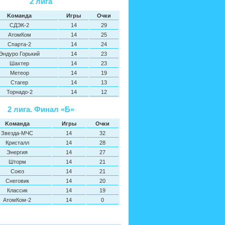
2 лига
Kоманда
Игры
Oчки
СДЭК-2
14
29
АтомКом
14
25
Спарта-2
14
24
Эндуро Горький
14
23
Шахтер
14
23
Метеор
14
19
Стагер
14
13
Торнадо-2
14
12
2 лига. Финал «Б»
Kоманда
Игры
Oчки
Звезда-МЧС
14
32
Кристалл
14
28
Энергия
14
27
Шторм
14
21
Союз
14
21
Снеговик
14
20
Классик
14
19
АтомКом-2
14
0