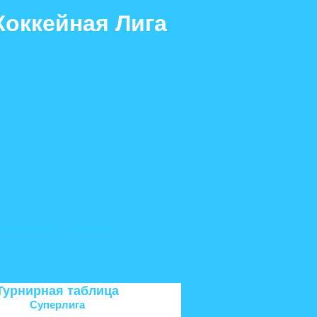
Хоккейная Лига
ига. Финал «Б»
Команды
Турнирная таблица
Суперлига