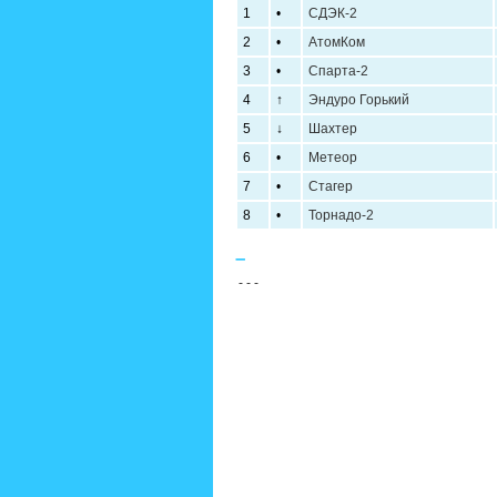
1
•
СДЭК-2
2
•
АтомКом
3
•
Спарта-2
4
↑
Эндуро Горький
5
↓
Шахтер
6
•
Метеор
7
•
Стагер
8
•
Торнадо-2
–
- - -