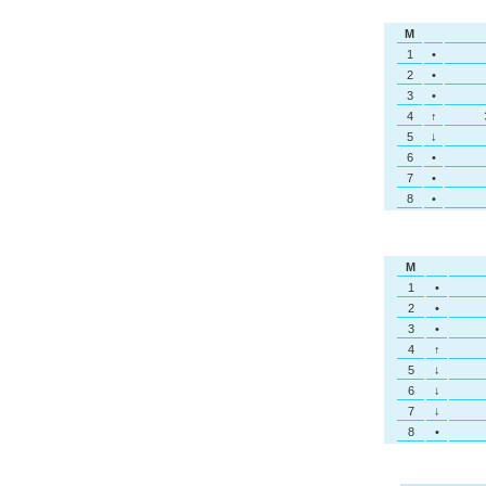
M
1
•
2
•
3
•
4
↑
5
↓
6
•
7
•
8
•
M
1
•
2
•
3
•
4
↑
5
↓
6
↓
7
↓
8
•