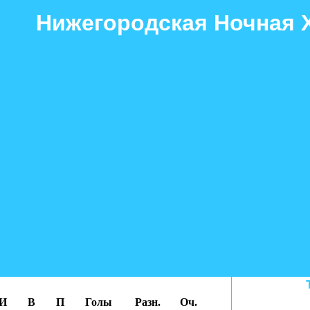
Нижегородская Ночная 
Гол+пас
Суперлига
Первая лига
2 лига
2 л
И
В
П
Голы
Разн.
Оч.