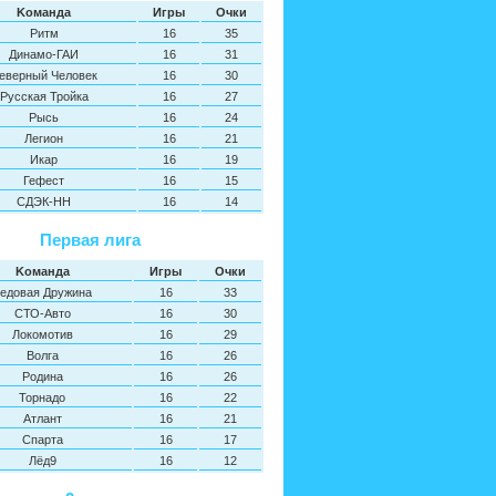
Kоманда
Игры
Oчки
Ритм
16
35
Динамо-ГАИ
16
31
еверный Человек
16
30
Русская Тройка
16
27
Рысь
16
24
Легион
16
21
Икар
16
19
Гефест
16
15
СДЭК-НН
16
14
Первая лига
Kоманда
Игры
Oчки
едовая Дружина
16
33
СТО-Авто
16
30
Локомотив
16
29
Волга
16
26
Родина
16
26
Торнадо
16
22
Атлант
16
21
Спарта
16
17
Лёд9
16
12