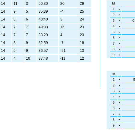
14
11
3
50:30
20
29
M
1
•
14
9
5
35:39
-4
25
2
•
14
8
6
43:40
3
24
3
•
С
4
•
14
7
7
49:33
16
23
5
•
14
7
7
33:29
4
23
6
•
14
5
9
52:59
-7
19
7
•
8
•
14
5
9
36:57
-21
13
9
•
14
4
10
37:48
-11
12
M
1
•
Л
2
•
3
•
4
•
5
•
6
•
7
•
8
•
9
•